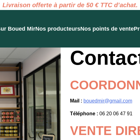
Livraison offerte à partir de 50 € TTC d’achat.
sur Boued Mir
Nos producteurs
Nos points de vente
Pr
Contac
COORDON
Mail :
bouedmir@gmail.com
Téléphone :
06 20 06 47 91
VENTE DIR