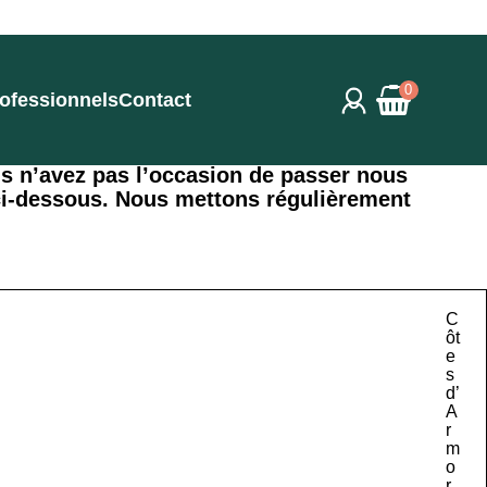
0
ofessionnels
Contact
us n’avez pas l’occasion de passer nous
 ci-dessous. Nous mettons régulièrement
C
ôt
e
s
d’
A
r
m
o
r