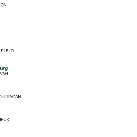
LLON
70 PLELO
ourg
RIVAN
 PLOUFRAGAN
GUEUX