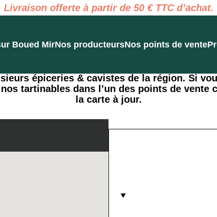
Livraison offerte à partir de 50 € TTC d’achat.
sur Boued Mir
Nos producteurs
Nos points de vente
Pr
ieurs épiceries & cavistes de la région. Si vo
 nos tartinables dans l’un des points de vente
la carte à jour.