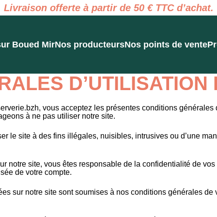
Livraison offerte à partir de 50 € TTC d’achat.
sur Boued Mir
Nos producteurs
Nos points de vente
Pr
ALES D’UTILISATION 
erverie.bzh, vous acceptez les présentes conditions générales d’
eons à ne pas utiliser notre site.
 le site à des fins illégales, nuisibles, intrusives ou d’une mani
ur notre site, vous êtes responsable de la confidentialité de vo
isée de votre compte.
 sur notre site sont soumises à nos conditions générales de